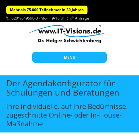
Mehr als 75.000 Teilnehmer in 30 Jahren
0201/649590-0
(Mo-Fr 9-16 Uhr)
Anfrage
MENU
Start
Der Agendakonfigurator für
Themen
Schulungen und Beratungen
Beratung
Ihre individuelle, auf Ihre Bedürfnisse
Individuelle Schulungen
zugeschnitte Online- oder In-House-
Offene Seminare
Maßnahme
Wissen