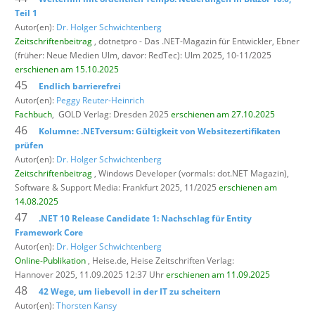
Teil 1
Autor(en):
Dr. Holger Schwichtenberg
Zeitschriftenbeitrag
, dotnetpro - Das .NET-Magazin für Entwickler,
Ebner
(früher: Neue Medien Ulm, davor: RedTec): Ulm 2025, 10-11/2025
erschienen am 15.10.2025
45
Endlich barrierefrei
Autor(en):
Peggy Reuter-Heinrich
Fachbuch
,
GOLD Verlag: Dresden 2025
erschienen am 27.10.2025
46
Kolumne: .NETversum: Gültigkeit von Websitezertifikaten
prüfen
Autor(en):
Dr. Holger Schwichtenberg
Zeitschriftenbeitrag
, Windows Developer (vormals: dot.NET Magazin),
Software & Support Media: Frankfurt 2025, 11/2025
erschienen am
14.08.2025
47
.NET 10 Release Candidate 1: Nachschlag für Entity
Framework Core
Autor(en):
Dr. Holger Schwichtenberg
Online-Publikation
, Heise.de,
Heise Zeitschriften Verlag:
Hannover 2025, 11.09.2025 12:37 Uhr
erschienen am 11.09.2025
48
42 Wege, um liebevoll in der IT zu scheitern
Autor(en):
Thorsten Kansy