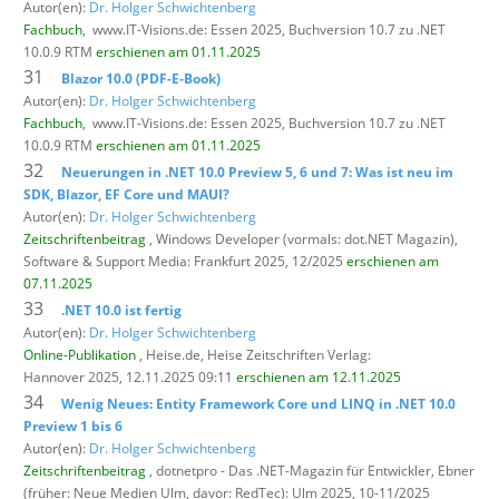
Autor(en):
Dr. Holger Schwichtenberg
Fachbuch
,
www.IT-Visions.de: Essen 2025, Buchversion 10.7 zu .NET
10.0.9 RTM
erschienen am 01.11.2025
31
Blazor 10.0 (PDF-E-Book)
Autor(en):
Dr. Holger Schwichtenberg
Fachbuch
,
www.IT-Visions.de: Essen 2025, Buchversion 10.7 zu .NET
10.0.9 RTM
erschienen am 01.11.2025
32
Neuerungen in .NET 10.0 Preview 5, 6 und 7: Was ist neu im
SDK, Blazor, EF Core und MAUI?
Autor(en):
Dr. Holger Schwichtenberg
Zeitschriftenbeitrag
, Windows Developer (vormals: dot.NET Magazin),
Software & Support Media: Frankfurt 2025, 12/2025
erschienen am
07.11.2025
33
.NET 10.0 ist fertig
Autor(en):
Dr. Holger Schwichtenberg
Online-Publikation
, Heise.de,
Heise Zeitschriften Verlag:
Hannover 2025, 12.11.2025 09:11
erschienen am 12.11.2025
34
Wenig Neues: Entity Framework Core und LINQ in .NET 10.0
Preview 1 bis 6
Autor(en):
Dr. Holger Schwichtenberg
Zeitschriftenbeitrag
, dotnetpro - Das .NET-Magazin für Entwickler,
Ebner
(früher: Neue Medien Ulm, davor: RedTec): Ulm 2025, 10-11/2025