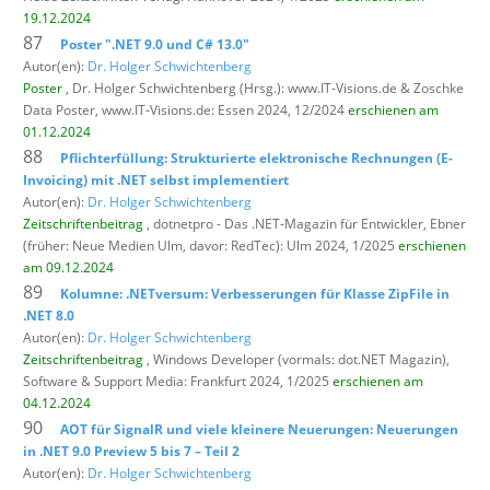
19.12.2024
87
Poster ".NET 9.0 und C# 13.0"
Autor(en):
Dr. Holger Schwichtenberg
Poster
, Dr. Holger Schwichtenberg (Hrsg.): www.IT-Visions.de & Zoschke
Data Poster,
www.IT-Visions.de: Essen 2024, 12/2024
erschienen am
01.12.2024
88
Pflichterfüllung: Strukturierte elektronische Rechnungen (E-
Invoicing) mit .NET selbst implementiert
Autor(en):
Dr. Holger Schwichtenberg
Zeitschriftenbeitrag
, dotnetpro - Das .NET-Magazin für Entwickler,
Ebner
(früher: Neue Medien Ulm, davor: RedTec): Ulm 2024, 1/2025
erschienen
am 09.12.2024
89
Kolumne: .NETversum: Verbesserungen für Klasse ZipFile in
.NET 8.0
Autor(en):
Dr. Holger Schwichtenberg
Zeitschriftenbeitrag
, Windows Developer (vormals: dot.NET Magazin),
Software & Support Media: Frankfurt 2024, 1/2025
erschienen am
04.12.2024
90
AOT für SignalR und viele kleinere Neuerungen: Neuerungen
in .NET 9.0 Preview 5 bis 7 – Teil 2
Autor(en):
Dr. Holger Schwichtenberg