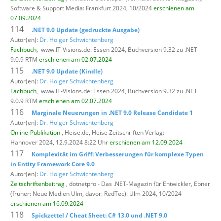
Software & Support Media: Frankfurt 2024, 10/2024
erschienen am
07.09.2024
114
.NET 9.0 Update (gedruckte Ausgabe)
Autor(en):
Dr. Holger Schwichtenberg
Fachbuch
,
www.IT-Visions.de: Essen 2024, Buchversion 9.32 zu .NET
9.0.9 RTM
erschienen am 02.07.2024
115
.NET 9.0 Update (Kindle)
Autor(en):
Dr. Holger Schwichtenberg
Fachbuch
,
www.IT-Visions.de: Essen 2024, Buchversion 9.32 zu .NET
9.0.9 RTM
erschienen am 02.07.2024
116
Marginale Neuerungen in .NET 9.0 Release Candidate 1
Autor(en):
Dr. Holger Schwichtenberg
Online-Publikation
, Heise.de,
Heise Zeitschriften Verlag:
Hannover 2024, 12.9.2024 8:22 Uhr
erschienen am 12.09.2024
117
Komplexität im Griff: Verbesserungen für komplexe Typen
in Entity Framework Core 9.0
Autor(en):
Dr. Holger Schwichtenberg
Zeitschriftenbeitrag
, dotnetpro - Das .NET-Magazin für Entwickler,
Ebner
(früher: Neue Medien Ulm, davor: RedTec): Ulm 2024, 10/2024
erschienen am 16.09.2024
118
Spickzettel / Cheat Sheet: C# 13.0 und .NET 9.0