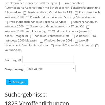
Scriptsprachen: Konzepte und Lösungen
Praxishandbuch
Automatisierte Administration mit Scriptsprachen: Sprachreferenzen und
Bibliotheken
Praxishandbuch Visual Studio .NET
Praxishandbuch
Windows 2000
Praxishandbuch Windows Security Administration
Praxishandbuch Windows Terminal Services
Referenzhandbuch
Windows 2000
Screencast: Grundlagen von .NET und C#
Windows 2000 Troubleshooting
Windows Developer (vormals:
dot.NET Magazin)
Windows Frontend im Netz
Windows IT Pro
(Windows 2000 Magazin)
Windows Server 2003
www.IT-
Visions.de & Zoschke Data Poster
www.IT-Visions.de Spickzettel
youtube.com
Suchbegriff:
Gruppierung:
Anzeigen
Suchergebnisse:
1823 Veröffentlichungen