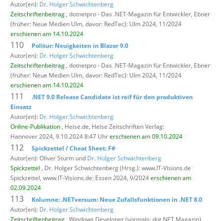
Autor(en):
Dr. Holger Schwichtenberg
Zeitschriftenbeitrag
, dotnetpro - Das .NET-Magazin für Entwickler,
Ebner
(früher: Neue Medien Ulm, davor: RedTec): Ulm 2024, 11/2024
erschienen am 14.10.2024
110
Politur: Neuigkeiten in Blazor 9.0
Autor(en):
Dr. Holger Schwichtenberg
Zeitschriftenbeitrag
, dotnetpro - Das .NET-Magazin für Entwickler,
Ebner
(früher: Neue Medien Ulm, davor: RedTec): Ulm 2024, 11/2024
erschienen am 14.10.2024
111
.NET 9.0 Release Candidate ist reif für den produktiven
Einsatz
Autor(en):
Dr. Holger Schwichtenberg
Online-Publikation
, Heise.de,
Heise Zeitschriften Verlag:
Hannover 2024, 9.10.2024 8:47 Uhr
erschienen am 09.10.2024
112
Spickzettel / Cheat Sheet: F#
Autor(en): Oliver Sturm und
Dr. Holger Schwichtenberg
Spickzettel
, Dr. Holger Schwichtenberg (Hrsg.): www.IT-Visions.de
Spickzettel,
www.IT-Visions.de: Essen 2024, 9/2024
erschienen am
02.09.2024
113
Kolumne: .NETversum: Neue Zufallsfunktionen in .NET 8.0
Autor(en):
Dr. Holger Schwichtenberg
Zeitschriftenbeitrag
, Windows Developer (vormals: dot.NET Magazin),