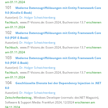
am 01.11.2024
101
Moderne Datenzugriffslösungen mit Entity Framework Core
9.0 (Kindle-E-Book)
Autor(en):
Dr. Holger Schwichtenberg
Fachbuch
,
www.IT-Visions.de: Essen 2024, Buchversion 13.7
erschienen
am 01.11.2024
102
Moderne Datenzugriffslösungen mit Entity Framework Core
9.0 (PDF-E-Book)
Autor(en):
Dr. Holger Schwichtenberg
Fachbuch
,
www.IT-Visions.de: Essen 2024, Buchversion 13.7
erschienen
am 01.11.2024
103
Moderne Datenzugriffslösungen mit Entity Framework Core
9.0 (PDF-E-Book)
Autor(en):
Dr. Holger Schwichtenberg
Fachbuch
,
www.IT-Visions.de: Essen 2024, Buchversion 13.7
erschienen
am 01.11.2024
104
Geschlüsselte Dienste bei der Dependency Injection in .NET
8.0
Autor(en):
Dr. Holger Schwichtenberg
Zeitschriftenbeitrag
, Windows Developer (vormals: dot.NET Magazin),
Software & Support Media: Frankfurt 2024, 12/2024
erschienen am
04.11.2024