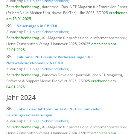
Autor(en):
Dr. Holger Schwichtenberg
Zeitschriftenbeitrag
, dotnetpro - Das .NET-Magazin für Entwickler,
Ebner
(früher: Neue Medien Ulm, davor: RedTec): Ulm 2025, 2/2025
erschienen
am 13.01.2025
84
Neuerungen in C# 13.0
Autor(en):
Dr. Holger Schwichtenberg
Zeitschriftenbeitrag
, iX - Magazin für professionelle Informationstechnik,
Heise Zeitschriften Verlag: Hannover 2025, 2/2025
erschienen am
22.01.2025
85
Kolumne: .NETversum: Verbesserungen für
Netzwerkfunktionen in .NET 8.0
Autor(en):
Dr. Holger Schwichtenberg
Zeitschriftenbeitrag
, Windows Developer (vormals: dot.NET Magazin),
Software & Support Media: Frankfurt 2025, 2/2025
erschienen am
04.01.2025
Jahr 2024
86
Entwicklerplattform im Test: .NET 9.0 mit vielen
Leistungsverbesserungen
Autor(en):
Dr. Holger Schwichtenberg
Zeitschriftenbeitrag
, iX - Magazin für professionelle Informationstechnik,
Heise Zeitschriften Verlag: Hannover 2024, 1/2025
erschienen am