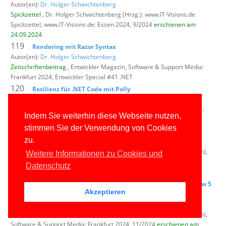
Autor(en):
Dr. Holger Schwichtenberg
Spickzettel
, Dr. Holger Schwichtenberg (Hrsg.): www.IT-Visions.de
Spickzettel,
www.IT-Visions.de: Essen 2024, 9/2024
erschienen am
24.09.2024
119
Rendering mit Razor Syntax
Autor(en):
Dr. Holger Schwichtenberg
Zeitschriftenbeitrag
, Entwickler Magazin,
Software & Support Media:
Frankfurt 2024, Entwickler Special #41 .NET
120
Resilienz für .NET Code mit Polly
Autor(en):
Dr. Holger Schwichtenberg
Zeitschriftenbeitrag
, Entwickler Magazin,
Software & Support Media:
Indem Sie weiterhin diese Webseite nutzen,
Frankfurt 2024, Entwickler Special #41 .NET
stimmen Sie der Verwendung von Cookies
121
F# Cheat Sheet
zu.
Autor(en): Oliver Sturm und
Dr. Holger Schwichtenberg
Zeitschriftenbeitrag
, Windows Developer (vormals: dot.NET Magazin),
Weitere Informationen zu Cookies und
Software & Support Media: Frankfurt 2024, 11/2024
erschienen am
Datenschutz
04.10.2024
122
Viele kleine Neuerungen: Neuerungen in .NET 9.0 Preview 5
Akzeptieren
bis 7 – Teil 1
Autor(en):
Dr. Holger Schwichtenberg
Zeitschriftenbeitrag
, Windows Developer (vormals: dot.NET Magazin),
Software & Support Media: Frankfurt 2024, 11/2024
erschienen am