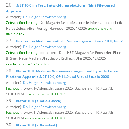
26
.NET 10.0 im Test: Entwicklungsplattform führt File-based
Apps ein
Autor(en):
Dr. Holger Schwichtenberg
Zeitschriftenbeitrag
, iX - Magazin für professionelle Informationstechnik,
Heise Zeitschriften Verlag: Hannover 2025, 1/2026
erschienen am
08.12.2025
27
Das Tempo bleibt ordentlich: Neuerungen in Blazor 10.0, Teil 2
Autor(en):
Dr. Holger Schwichtenberg
Zeitschriftenbeitrag
, dotnetpro - Das .NET-Magazin für Entwickler,
Ebner
(früher: Neue Medien Ulm, davor: RedTec): Ulm 2025, 12/2025
erschienen am 15.12.2025
28
Blazor 10.0: Moderne Webanwendungen und hybride Cross-
Platform-Apps mit .NET 10.0, C# 14.0 und Visual Studio 2026
Autor(en):
Dr. Holger Schwichtenberg
Fachbuch
,
www.IT-Visions.de: Essen 2025, Buchversion 10.7 zu .NET
10.0.9 RTM
erschienen am 01.11.2025
29
Blazor 10.0 (Kindle-E-Book)
Autor(en):
Dr. Holger Schwichtenberg
Fachbuch
,
www.IT-Visions.de: Essen 2025, Buchversion 10.7 zu .NET
10.0.9 RTM
erschienen am 01.11.2025
30
Blazor 10.0 (PDF-E-Book)