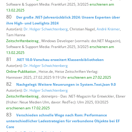
Software & Support Media: Frankfurt 2025, 3/2025
erschienen am
13.02.2025
80
Der große .NET-Jahresrückblick 2024: Unsere Experten über
ihre High- und Lowlights 2024
Autor(en):
Dr. Holger Schwichtenberg
, Christian Nagel,
André Krämer
,
Tam Hanna
Zeitschriftenbeitrag
, Windows Developer (vormals: dot.NET Magazin),
Software & Support Media: Frankfurt 2025, 3/2025
erschienen am
13.02.2025
81
.NET 10.0-Vorschau erweitert Klassenbibliotheken
Autor(en):
Dr. Holger Schwichtenberg
Online-Publikation
, Heise.de,
Heise Zeitschriften Verlag:
Hannover 2025, 27.02.2025 9:19 Uhr
erschienen am 27.02.2025
82
Nachgelegt: Weitere Neuerungen in System.Text.Json 9.0
Autor(en):
Dr. Holger Schwichtenberg
Zeitschriftenbeitrag
, dotnetpro - Das .NET-Magazin für Entwickler,
Ebner
(früher: Neue Medien Ulm, davor: RedTec): Ulm 2025, 03/2025
erschienen am 17.02.2025
83
Verschieden schnelle Wege nach Rom: Performance
unterschiedlicher Ladestrategien für verbundene Objekte bei EF
Core