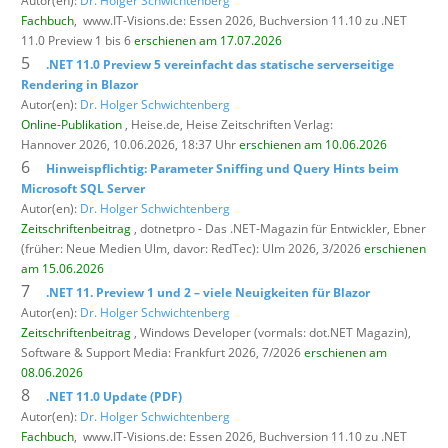
Autor(en):
Dr. Holger Schwichtenberg
Fachbuch
,
www.IT-Visions.de: Essen 2026, Buchversion 11.10 zu .NET
11.0 Preview 1 bis 6
erschienen am 17.07.2026
5
.NET 11.0 Preview 5 vereinfacht das statische serverseitige
Rendering in Blazor
Autor(en):
Dr. Holger Schwichtenberg
Online-Publikation
, Heise.de,
Heise Zeitschriften Verlag:
Hannover 2026, 10.06.2026, 18:37 Uhr
erschienen am 10.06.2026
6
Hinweispflichtig: Parameter Sniffing und Query Hints beim
Microsoft SQL Server
Autor(en):
Dr. Holger Schwichtenberg
Zeitschriftenbeitrag
, dotnetpro - Das .NET-Magazin für Entwickler,
Ebner
(früher: Neue Medien Ulm, davor: RedTec): Ulm 2026, 3/2026
erschienen
am 15.06.2026
7
.NET 11. Preview 1 und 2 – viele Neuigkeiten für Blazor
Autor(en):
Dr. Holger Schwichtenberg
Zeitschriftenbeitrag
, Windows Developer (vormals: dot.NET Magazin),
Software & Support Media: Frankfurt 2026, 7/2026
erschienen am
08.06.2026
8
.NET 11.0 Update (PDF)
Autor(en):
Dr. Holger Schwichtenberg
Fachbuch
,
www.IT-Visions.de: Essen 2026, Buchversion 11.10 zu .NET