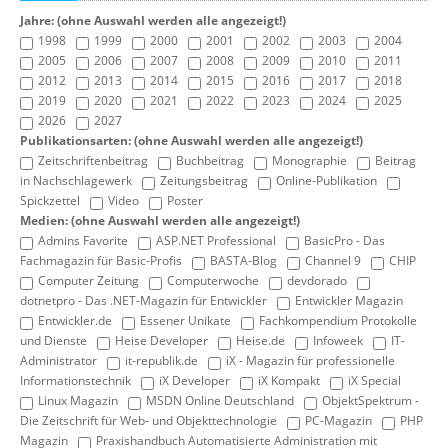
Jahre: (ohne Auswahl werden alle angezeigt!)
1998
1999
2000
2001
2002
2003
2004
2005
2006
2007
2008
2009
2010
2011
2012
2013
2014
2015
2016
2017
2018
2019
2020
2021
2022
2023
2024
2025
2026
2027
Publikationsarten: (ohne Auswahl werden alle angezeigt!)
Zeitschriftenbeitrag
Buchbeitrag
Monographie
Beitrag
in Nachschlagewerk
Zeitungsbeitrag
Online-Publikation
Spickzettel
Video
Poster
Medien: (ohne Auswahl werden alle angezeigt!)
Admins Favorite
ASP.NET Professional
BasicPro - Das
Fachmagazin für Basic-Profis
BASTA-Blog
Channel 9
CHIP
Computer Zeitung
Computerwoche
devdorado
dotnetpro - Das .NET-Magazin für Entwickler
Entwickler Magazin
Entwickler.de
Essener Unikate
Fachkompendium Protokolle
und Dienste
Heise Developer
Heise.de
Infoweek
IT-
Administrator
it-republik.de
iX - Magazin für professionelle
Informationstechnik
iX Developer
iX Kompakt
iX Special
Linux Magazin
MSDN Online Deutschland
ObjektSpektrum -
Die Zeitschrift für Web- und Objekttechnologie
PC-Magazin
PHP
Magazin
Praxishandbuch Automatisierte Administration mit