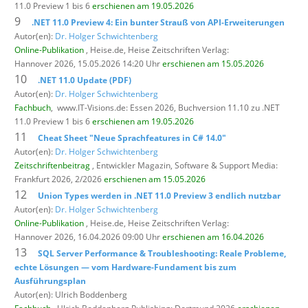
11.0 Preview 1 bis 6
erschienen am 19.05.2026
9
.NET 11.0 Preview 4: Ein bunter Strauß von API-Erweiterungen
Autor(en):
Dr. Holger Schwichtenberg
Online-Publikation
, Heise.de,
Heise Zeitschriften Verlag:
Hannover 2026, 15.05.2026 14:20 Uhr
erschienen am 15.05.2026
10
.NET 11.0 Update (PDF)
Autor(en):
Dr. Holger Schwichtenberg
Fachbuch
,
www.IT-Visions.de: Essen 2026, Buchversion 11.10 zu .NET
11.0 Preview 1 bis 6
erschienen am 19.05.2026
11
Cheat Sheet "Neue Sprachfeatures in C# 14.0"
Autor(en):
Dr. Holger Schwichtenberg
Zeitschriftenbeitrag
, Entwickler Magazin,
Software & Support Media:
Frankfurt 2026, 2/2026
erschienen am 15.05.2026
12
Union Types werden in .NET 11.0 Preview 3 endlich nutzbar
Autor(en):
Dr. Holger Schwichtenberg
Online-Publikation
, Heise.de,
Heise Zeitschriften Verlag:
Hannover 2026, 16.04.2026 09:00 Uhr
erschienen am 16.04.2026
13
SQL Server Performance & Troubleshooting: Reale Probleme,
echte Lösungen — vom Hardware-Fundament bis zum
Ausführungsplan
Autor(en): Ulrich Boddenberg