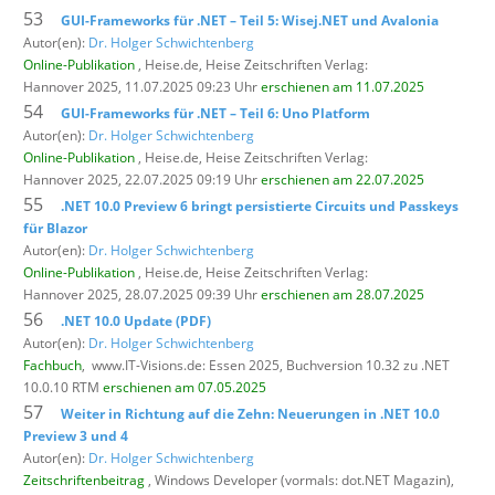
53
GUI-Frameworks für .NET – Teil 5: Wisej.NET und Avalonia
Autor(en):
Dr. Holger Schwichtenberg
Online-Publikation
, Heise.de,
Heise Zeitschriften Verlag:
Hannover 2025, 11.07.2025 09:23 Uhr
erschienen am 11.07.2025
54
GUI-Frameworks für .NET – Teil 6: Uno Platform
Autor(en):
Dr. Holger Schwichtenberg
Online-Publikation
, Heise.de,
Heise Zeitschriften Verlag:
Hannover 2025, 22.07.2025 09:19 Uhr
erschienen am 22.07.2025
55
.NET 10.0 Preview 6 bringt persistierte Circuits und Passkeys
für Blazor
Autor(en):
Dr. Holger Schwichtenberg
Online-Publikation
, Heise.de,
Heise Zeitschriften Verlag:
Hannover 2025, 28.07.2025 09:39 Uhr
erschienen am 28.07.2025
56
.NET 10.0 Update (PDF)
Autor(en):
Dr. Holger Schwichtenberg
Fachbuch
,
www.IT-Visions.de: Essen 2025, Buchversion 10.32 zu .NET
10.0.10 RTM
erschienen am 07.05.2025
57
Weiter in Richtung auf die Zehn: Neuerungen in .NET 10.0
Preview 3 und 4
Autor(en):
Dr. Holger Schwichtenberg
Zeitschriftenbeitrag
, Windows Developer (vormals: dot.NET Magazin),