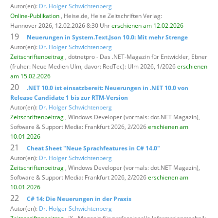
Autor(en):
Dr. Holger Schwichtenberg
Online-Publikation
, Heise.de,
Heise Zeitschriften Verlag:
Hannover 2026, 12.02.2026 8:30 Uhr
erschienen am 12.02.2026
19
Neuerungen in System.Text.Json 10.0: Mit mehr Strenge
Autor(en):
Dr. Holger Schwichtenberg
Zeitschriftenbeitrag
, dotnetpro - Das .NET-Magazin für Entwickler,
Ebner
(früher: Neue Medien Ulm, davor: RedTec): Ulm 2026, 1/2026
erschienen
am 15.02.2026
20
.NET 10.0 ist einsatzbereit: Neuerungen in .NET 10.0 von
Release Candidate 1 bis zur RTM-Version
Autor(en):
Dr. Holger Schwichtenberg
Zeitschriftenbeitrag
, Windows Developer (vormals: dot.NET Magazin),
Software & Support Media: Frankfurt 2026, 2/2026
erschienen am
10.01.2026
21
Cheat Sheet "Neue Sprachfeatures in C# 14.0"
Autor(en):
Dr. Holger Schwichtenberg
Zeitschriftenbeitrag
, Windows Developer (vormals: dot.NET Magazin),
Software & Support Media: Frankfurt 2026, 2/2026
erschienen am
10.01.2026
22
C# 14: Die Neuerungen in der Praxis
Autor(en):
Dr. Holger Schwichtenberg