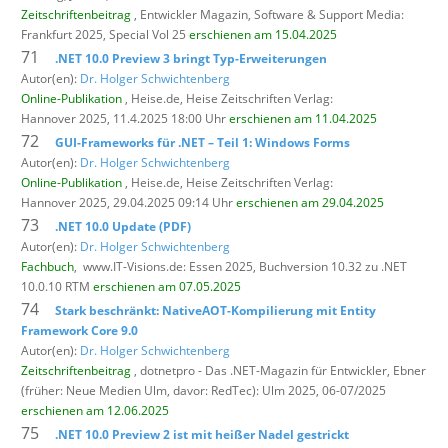
Zeitschriftenbeitrag
, Entwickler Magazin,
Software & Support Media:
Frankfurt 2025, Special Vol 25
erschienen am 15.04.2025
71
.NET 10.0 Preview 3 bringt Typ-Erweiterungen
Autor(en):
Dr. Holger Schwichtenberg
Online-Publikation
, Heise.de,
Heise Zeitschriften Verlag:
Hannover 2025, 11.4.2025 18:00 Uhr
erschienen am 11.04.2025
72
GUI-Frameworks für .NET – Teil 1: Windows Forms
Autor(en):
Dr. Holger Schwichtenberg
Online-Publikation
, Heise.de,
Heise Zeitschriften Verlag:
Hannover 2025, 29.04.2025 09:14 Uhr
erschienen am 29.04.2025
73
.NET 10.0 Update (PDF)
Autor(en):
Dr. Holger Schwichtenberg
Fachbuch
,
www.IT-Visions.de: Essen 2025, Buchversion 10.32 zu .NET
10.0.10 RTM
erschienen am 07.05.2025
74
Stark beschränkt: NativeAOT-Kompilierung mit Entity
Framework Core 9.0
Autor(en):
Dr. Holger Schwichtenberg
Zeitschriftenbeitrag
, dotnetpro - Das .NET-Magazin für Entwickler,
Ebner
(früher: Neue Medien Ulm, davor: RedTec): Ulm 2025, 06-07/2025
erschienen am 12.06.2025
75
.NET 10.0 Preview 2 ist mit heißer Nadel gestrickt