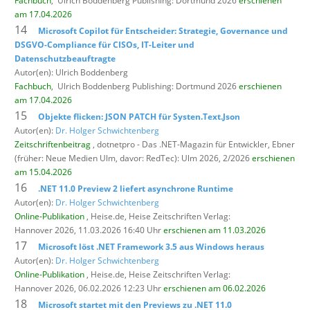
Fachbuch
,
Ulrich Boddenberg Publishing: Dortmund 2026
erschienen
am 17.04.2026
14
Microsoft Copilot für Entscheider: Strategie, Governance und
DSGVO-Compliance für CISOs, IT-Leiter und
Datenschutzbeauftragte
Autor(en): Ulrich Boddenberg
Fachbuch
,
Ulrich Boddenberg Publishing: Dortmund 2026
erschienen
am 17.04.2026
15
Objekte flicken: JSON PATCH für Systen.Text.Json
Autor(en):
Dr. Holger Schwichtenberg
Zeitschriftenbeitrag
, dotnetpro - Das .NET-Magazin für Entwickler,
Ebner
(früher: Neue Medien Ulm, davor: RedTec): Ulm 2026, 2/2026
erschienen
am 15.04.2026
16
.NET 11.0 Preview 2 liefert asynchrone Runtime
Autor(en):
Dr. Holger Schwichtenberg
Online-Publikation
, Heise.de,
Heise Zeitschriften Verlag:
Hannover 2026, 11.03.2026 16:40 Uhr
erschienen am 11.03.2026
17
Microsoft löst .NET Framework 3.5 aus Windows heraus
Autor(en):
Dr. Holger Schwichtenberg
Online-Publikation
, Heise.de,
Heise Zeitschriften Verlag:
Hannover 2026, 06.02.2026 12:23 Uhr
erschienen am 06.02.2026
18
Microsoft startet mit den Previews zu .NET 11.0