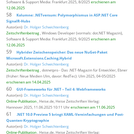
Software & Support Media: Frankfurt 2025, 8/2025
erschienen am
12.06.2025
58
Kolumne: .NETversum: Polymorphismus in ASP.NET Core
SignalR-Hubs
Autor(en):
Dr. Holger Schwichtenberg
Zeitschriftenbeitrag
, Windows Developer (vormals: dot.NET Magazin),
Software & Support Media: Frankfurt 2025, 9/2025
erschienen am
12.06.2025
59
Hybrider Zwischenspeicher: Das neue NuGet-Paket
Microsoft.Extensions.Caching.Hybrid
Autor(en):
Dr. Holger Schwichtenberg
Zeitschriftenbeitrag
, dotnetpro - Das .NET-Magazin für Entwickler,
Ebner
(früher: Neue Medien Ulm, davor: RedTec): Ulm 2025, 04-05/2025
erschienen am 14.04.2025
60
GUI-Frameworks für .NET – Teil 4: Webframeworks
Autor(en):
Dr. Holger Schwichtenberg
Online-Publikation
, Heise.de,
Heise Zeitschriften Verlag:
Hannover 2025, 11.06.2025 10:11 Uhr
erschienen am 11.06.2025
61
.NET 10.0 Preview 5 bringt XAML-Vereinfachungen und Post-
Quanten-Kryptographie
Autor(en):
Dr. Holger Schwichtenberg
Online-Publikation
, Heise.de,
Heise Zeitschriften Verlag: