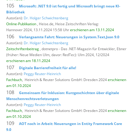
105
Microsoft: .NET 9.0 ist fertig und Microsoft bringt neue KI-
Bibliothek
Autor(en):
Dr. Holger Schwichtenberg
Online-Publikation
, Heise.de,
Heise Zeitschriften Verlag:
Hannover 2024, 13.11.2024 15:58 Uhr
erschienen am 13.11.2024
106
Verlangsamte Fahrt: Neuerungen in System.Text.Json 9.0
Autor(en):
Dr. Holger Schwichtenberg
Zeitschriftenbeitrag
, dotnetpro - Das .NET-Magazin für Entwickler,
Ebner
(früher: Neue Medien Ulm, davor: RedTec): Ulm 2024, 12/2024
erschienen am 18.11.2024
107
Digitale Barrierefreiheit für alle!
Autor(en):
Peggy Reuter-Heinrich
Fachbuch
,
Heinrich & Reuter Solutions GmbH: Dresden 2024
erschienen
am 01.10.2024
108
Gemeinsam für Inklusion: Kurzgeschichten über digitale
Menschenrechtsverletzungen
Autor(en):
Peggy Reuter-Heinrich
Fachbuch
,
Heinrich & Reuter Solutions GmbH: Dresden 2024
erschienen
am 01.10.2024
109
AOT noch in Arbeit: Neuerungen in Entity Framework Core
9.0