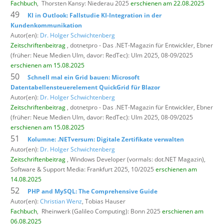
Fachbuch
,
Thorsten Kansy: Niederau 2025
erschienen am 22.08.2025
49
KI in Outlook: Fallstudie KI-Integration in der
Kundenkommunikation
Autor(en):
Dr. Holger Schwichtenberg
Zeitschriftenbeitrag
, dotnetpro - Das .NET-Magazin für Entwickler,
Ebner
(früher: Neue Medien Ulm, davor: RedTec): Ulm 2025, 08-09/2025
erschienen am 15.08.2025
50
Schnell mal ein Grid bauen: Microsoft
Datentabellensteuerelement QuickGrid für Blazor
Autor(en):
Dr. Holger Schwichtenberg
Zeitschriftenbeitrag
, dotnetpro - Das .NET-Magazin für Entwickler,
Ebner
(früher: Neue Medien Ulm, davor: RedTec): Ulm 2025, 08-09/2025
erschienen am 15.08.2025
51
Kolumne: .NETversum: Digitale Zertifikate verwalten
Autor(en):
Dr. Holger Schwichtenberg
Zeitschriftenbeitrag
, Windows Developer (vormals: dot.NET Magazin),
Software & Support Media: Frankfurt 2025, 10/2025
erschienen am
14.08.2025
52
PHP and MySQL: The Comprehensive Guide
Autor(en):
Christian Wenz
, Tobias Hauser
Fachbuch
,
Rheinwerk (Galileo Computing): Bonn 2025
erschienen am
06.08.2025