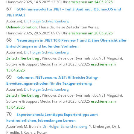
Hannover 2025, 14.5.2025 12:30 Uhr
erschienen am 14.05.2025
67
GUI-Frameworks für .NET – Teil 3: Android, iOS, macOS und
.NET MAUI
Autor(en):
Dr. Holger Schwichtenberg
Online-Publikation
, Heise.de,
Heise Zeitschriften Verlag:
Hannover 2025, 20.5.2025 09:09 Uhr
erschienen am 20.05.2025
68
Neuerungen in .NET 10.0 Preview 1 und 2: Eine Übersicht aller
Entwicklungen und laufenden Vorhaben
Autor(en):
Dr. Holger Schwichtenberg
Zeitschriftenbeitrag
, Windows Developer (vormals: dot.NET Magazin),
Software & Support Media: Frankfurt 2025, 6/2025
erschienen am
15.04.2025
69
Kolumne: .NETversum: .NET: Hilfreiche String-
Erweiterungsmethoden für die Textgenerierung
Autor(en):
Dr. Holger Schwichtenberg
Zeitschriftenbeitrag
, Windows Developer (vormals: dot.NET Magazin),
Software & Support Media: Frankfurt 2025, 6/2025
erschienen am
15.04.2025
70
Expertencheck: Lerntipps: Expertentipps zum
kontinuierlichen, lebenslangen Lernen
Autor(en): M. Bohlen,
Dr. Holger Schwichtenberg
, Y. Limberger, Dr. J.
Preußig, J. Koch, L. Potter