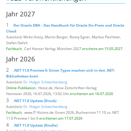
Jahr 2027
1
Der Oracle DBA – Das Handbuch für Oracle On-Prem und Oracle
Cloud
Autor(en): Mirko Hotzy, Martin Berger, Ronny Egner, Markus Flechtner,
Stefan Oehrli
Fachbuch
,
Carl Hanser Verlag: München 2027
erscheint am 15.05.2027
Jahr 2026
2
.NET 11.0 Preview 6: Union Types machen sich in den .NET-
Bibliotheken breit
Autor(en):
Dr. Holger Schwichtenberg
Online-Publikation
, Heise.de,
Heise Zeitschriften Verlag:
Hannover 2026, 16.07.2026, 13:02 Uhr
erschienen am 16.07.2026
3
.NET 11.0 Update (Druck)
Autor(en):
Dr. Holger Schwichtenberg
Fachbuch
,
www.IT-Visions.de: Essen 2026, Buchversion 11.10 zu .NET
11.0 Preview 1 bis 6
erschienen am 17.07.2026
4
.NET 11.0 Update (Kindle)