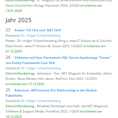
Zeitschriftenbeitrag
, iX - Magazin für professionelle Informationstechnik,
Heise Zeitschriften Verlag: Hannover 2026, 2/2026
erschienen am
13.01.2026
Jahr 2025
23
Poster "C# 14.0 und .NET 10.0"
Autor(en):
Dr. Holger Schwichtenberg
Poster
, Dr. Holger Schwichtenberg (Hrsg.): www.IT-Visions.de & Zoschke
Data Poster,
www.IT-Visions.de: Essen 2025, 12/2025
erschienen am
01.12.2025
24
Vektoren auf dem Vormarsch: SQL Server-Spaltentyp "Vector"
mit Entity Framework Core 10.0
Autor(en):
Dr. Holger Schwichtenberg
Zeitschriftenbeitrag
, dotnetpro - Das .NET-Magazin für Entwickler,
Ebner
(früher: Neue Medien Ulm, davor: RedTec): Ulm 2025, 12/2025
erschienen am 15.12.2025
25
Kolumne: .NETversum: Ein Nachmittag in der NuGet-
Pakethölle
Autor(en):
Dr. Holger Schwichtenberg
Zeitschriftenbeitrag
, Windows Developer (vormals: dot.NET Magazin),
Software & Support Media: Frankfurt 2025, 1/2026
erschienen am
10.12.2025