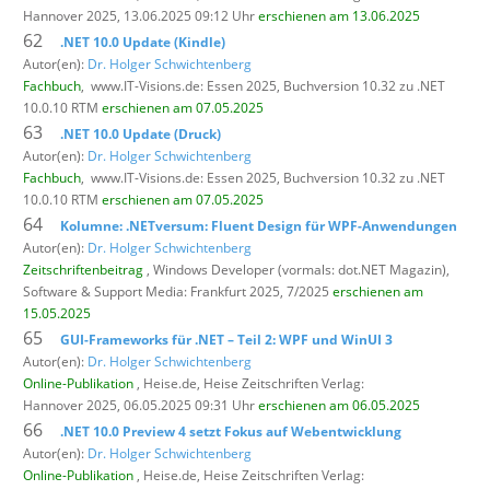
Hannover 2025, 13.06.2025 09:12 Uhr
erschienen am 13.06.2025
62
.NET 10.0 Update (Kindle)
Autor(en):
Dr. Holger Schwichtenberg
Fachbuch
,
www.IT-Visions.de: Essen 2025, Buchversion 10.32 zu .NET
10.0.10 RTM
erschienen am 07.05.2025
63
.NET 10.0 Update (Druck)
Autor(en):
Dr. Holger Schwichtenberg
Fachbuch
,
www.IT-Visions.de: Essen 2025, Buchversion 10.32 zu .NET
10.0.10 RTM
erschienen am 07.05.2025
64
Kolumne: .NETversum: Fluent Design für WPF-Anwendungen
Autor(en):
Dr. Holger Schwichtenberg
Zeitschriftenbeitrag
, Windows Developer (vormals: dot.NET Magazin),
Software & Support Media: Frankfurt 2025, 7/2025
erschienen am
15.05.2025
65
GUI-Frameworks für .NET – Teil 2: WPF und WinUI 3
Autor(en):
Dr. Holger Schwichtenberg
Online-Publikation
, Heise.de,
Heise Zeitschriften Verlag:
Hannover 2025, 06.05.2025 09:31 Uhr
erschienen am 06.05.2025
66
.NET 10.0 Preview 4 setzt Fokus auf Webentwicklung
Autor(en):
Dr. Holger Schwichtenberg
Online-Publikation
, Heise.de,
Heise Zeitschriften Verlag: