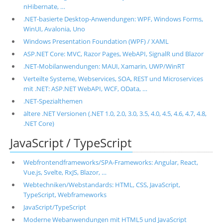
nHibernate, …
.NET-basierte Desktop-Anwendungen: WPF, Windows Forms,
WinUI, Avalonia, Uno
Windows Presentation Foundation (WPF) / XAML
ASP.NET Core: MVC, Razor Pages, WebAPI, SignalR und Blazor
.NET-Mobilanwendungen: MAUI, Xamarin, UWP/WinRT
Verteilte Systeme, Webservices, SOA, REST und Microservices
mit .NET: ASP.NET WebAPI, WCF, OData, …
.NET-Spezialthemen
ältere .NET Versionen (.NET 1.0, 2.0, 3.0, 3.5, 4.0, 4.5, 4.6, 4.7, 4.8,
.NET Core)
JavaScript / TypeScript
Webfrontendframeworks/SPA-Frameworks: Angular, React,
Vue.js, Svelte, RxJS, Blazor, …
Webtechniken/Webstandards: HTML, CSS, JavaScript,
TypeScript, Webframeworks
JavaScript/TypeScript
Moderne Webanwendungen mit HTML5 und JavaScript