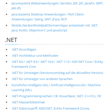
Java-basierte Webanwendungen: Servlets, JSP, JSF, JavaFX, GWT,
JAX-RS
Java-basierte Desktop-Anwendungen / Rich Client-
Anwendungen: Swing, SWT, JFace, RCP
Mobile Geräte/Mobilplattformen/Apps entwickeln mit .NET,
Java, Kotlin, Objective-C und JavaScript
.NET
.NET-Grundlagen
.NET-Architektur und Methoden
.NET 8.0 / .NET 9.0 / .NET 10.0 / .NET 11.0 / ASP.NET Core / Entity
Framework Core
.NET für Umsteiger (Versionsumstieg auf die aktuellste Version)
.NET für Umsteiger von anderen Sprachen
Künstliche Intelligenz (KI) / Artificial intelligence (AI) / Machine
Learning (ML)
.NET-Programmiersprachen: C#, Visual Basic .NET, C++/CLI, F#
.NET-Klassenbibliothek
.NET-Datenzugriff: ADO.NET, Entity Framework (Core),