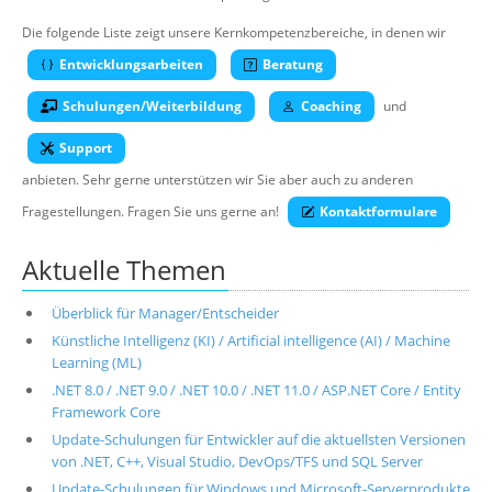
Über uns
Die folgende Liste zeigt unsere Kernkompetenzbereiche, in denen wir
Suche
Entwicklungsarbeiten
Beratung
Schulungen/Weiterbildung
Coaching
und
Support
anbieten. Sehr gerne unterstützen wir Sie aber auch zu anderen
Fragestellungen. Fragen Sie uns gerne an!
Kontaktformulare
Aktuelle Themen
Überblick für Manager/Entscheider
Künstliche Intelligenz (KI) / Artificial intelligence (AI) / Machine
Learning (ML)
.NET 8.0 / .NET 9.0 / .NET 10.0 / .NET 11.0 / ASP.NET Core / Entity
Framework Core
Update-Schulungen für Entwickler auf die aktuellsten Versionen
von .NET, C++, Visual Studio, DevOps/TFS und SQL Server
Update-Schulungen für Windows und Microsoft-Serverprodukte