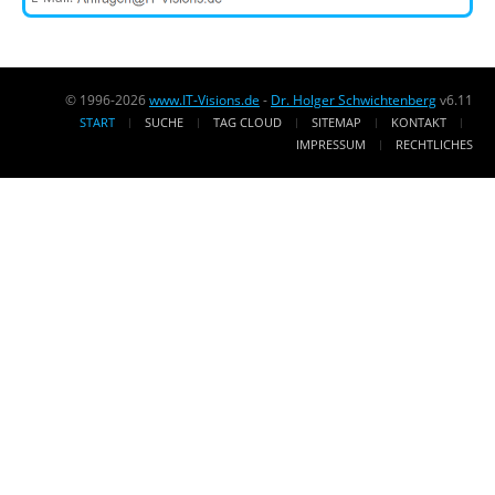
© 1996-2026
www.IT-Visions.de
-
Dr. Holger Schwichtenberg
v6.11
START
SUCHE
TAG CLOUD
SITEMAP
KONTAKT
IMPRESSUM
RECHTLICHES