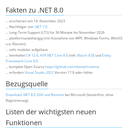
Über uns
Fakten zu .NET 8.0
Suche
… erschienen am 14. November 2023
… Nachfolger von
.NET 7.0
… Long-Term-Support (LTS) für 36 Monate bis November 2026
… plattformunabhängig (mit Ausnahme von WPF, Windows Forms, WinUI3
u.a. Klassen)
… sehr modular aufgebaut
… beinhaltet
C# 12.0
,
ASP.NET Core 8.0
(inkl.
Blazor 8.0
) und
Entity
Framework Core 8.0
… komplett Open Source
https://github.com/dotnet/runtime
… erfordert
Visual Studio 2022
Version 17.9 oder höher
Bezugsquelle
Download .NET 8.0 SDK und Runtime
bei Microsoft (kostenfrei, ohne
Registrierung)
Listen der wichtigsten neuen
Funktionen