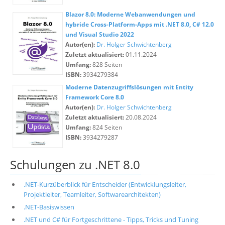
Blazor 8.0: Moderne Webanwendungen und
hybride Cross-Platform-Apps mit .NET 8.0, C# 12.0
und Visual Studio 2022
Autor(en):
Dr. Holger Schwichtenberg
Zuletzt aktualisiert:
01.11.2024
Umfang:
828 Seiten
ISBN:
3934279384
Moderne Datenzugriffslösungen mit Entity
Framework Core 8.0
Autor(en):
Dr. Holger Schwichtenberg
Zuletzt aktualisiert:
20.08.2024
Umfang:
824 Seiten
ISBN:
3934279287
Schulungen zu .NET 8.0
.NET-Kurzüberblick für Entscheider (Entwicklungsleiter,
Projektleiter, Teamleiter, Softwarearchitekten)
.NET-Basiswissen
.NET und C# für Fortgeschrittene - Tipps, Tricks und Tuning