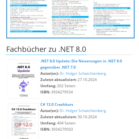
Fachbücher zu .NET 8.0
.NET 8.0 Update: Die Neuerungen in .NET 8.0
gegenüber .NET 7.0
Autor(en):
Dr. Holger Schwichtenberg
Zuletzt aktualisiert:
27.10.2024
Umfang:
202 Seiten
ISBN:
3934279554
C# 12.0 Crashkurs
Autor(en):
Dr. Holger Schwichtenberg
Zuletzt aktualisiert:
30.10.2024
Umfang:
404 Seiten
ISBN:
3934279503