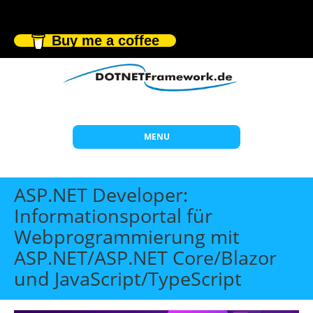
Buy me a coffee
MENU
Start
ASP.NET Developer:
Themen
Informationsportal für
Webprogrammierung mit
Beratung
ASP.NET/ASP.NET Core/Blazor
Individuelle Schulungen
und JavaScript/TypeScript
Offene Seminare
Wissen