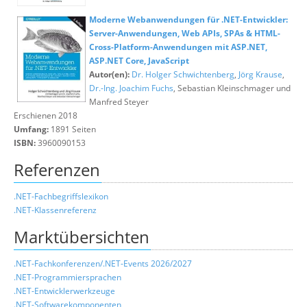
Moderne Webanwendungen für .NET-Entwickler:
Server-Anwendungen, Web APIs, SPAs & HTML-
Cross-Platform-Anwendungen mit ASP.NET,
ASP.NET Core, JavaScript
Autor(en):
Dr. Holger Schwichtenberg
,
Jörg Krause
,
Dr.-Ing. Joachim Fuchs
, Sebastian Kleinschmager und
Manfred Steyer
Erschienen 2018
Umfang:
1891 Seiten
ISBN:
3960090153
Referenzen
.NET-Fachbegriffslexikon
.NET-Klassenreferenz
Marktübersichten
.NET-Fachkonferenzen/.NET-Events 2026/2027
.NET-Programmiersprachen
.NET-Entwicklerwerkzeuge
.NET-Softwarekomponenten