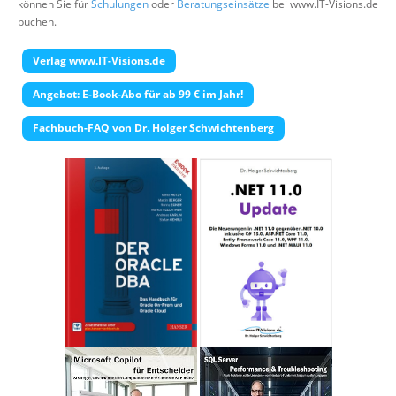
können Sie für
Schulungen
oder
Beratungseinsätze
bei www.IT-Visions.de
Über uns
buchen.
Suche
Verlag www.IT-Visions.de
Angebot: E-Book-Abo für ab 99 € im Jahr!
Fachbuch-FAQ von Dr. Holger Schwichtenberg