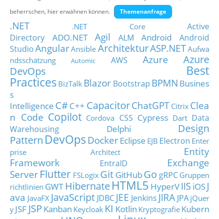
Über uns
beherrschen, hier erwähnen können.
Themenanfrage
.NET
Suche
Active
.NET Core
Agil
ADO.NET
Android
Directory
ALM
Android
Architektur
Angular
ASP.NET
Studio
Ansible
Aufwa
Azure
Azure
AWS
ndsschätzung
Automic
Best
DevOps
Practices
Blazor
BPMN
Busines
Bootstrap
BizTalk
s
C#
Capacitor
ChatGPT
Clea
Intelligence
C++
Citrix
Copilot
n Code
Cypress
CSS
Data
Cordova
Dart
Design
Delphi
Warehousing
DevOps
Pattern
Docker
Eclipse
Electron
EJB
Enter
Entity
prise Architect
Framework
Exchange
EntraID
Flutter
Git
Go
Server
GitHub
gRPC
FSLogix
Gruppen
HTML5
Hibernate
IIS
J
GWT
HyperV
iOS
richtlinien
JavaScript
ava
JEE
JIRA
JDBC
Jenkins
JPA
JavaFX
jQuer
JSP
KI
JSF
Kanban
Kotlin
Kubern
y
Keycloak
Kryptografie