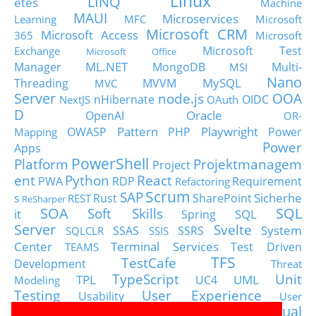
Linux
LINQ
etes
Machine
MAUI
Microservices
Learning
MFC
Microsoft
Microsoft CRM
Microsoft Access
365
Microsoft
Microsoft Test
Exchange
Microsoft Office
ML.NET
Manager
MongoDB
Multi-
MSI
Nano
MySQL
Threading
MVVM
MVC
Server
node.js
OOA
nHibernate
OIDC
NextJS
OAuth
D
Oracle
OpenAI
OR-
Pattern
Playwright
OWASP
PHP
Power
Mapping
Power
Apps
PowerShell
Platform
Projektmanagem
Project
ent
Python
React
PWA
RDP
Requirement
Refactoring
Scrum
SAP
Sicherhe
s
Rust
SharePoint
REST
ReSharper
SOA
SQL
Soft Skills
it
SQL
Spring
Server
Svelte
System
SSAS
SSRS
SQLCLR
SSIS
Center
Terminal Services
Test Driven
TEAMS
TFS
TestCafe
Development
Threat
TypeScript
Unit
TPL
UML
UC4
Modeling
Testing
User Experience
Usability
User
Visual
Visio
Visual Basic
Stories